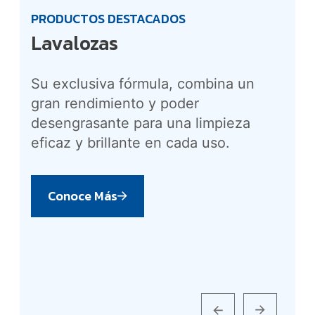
PRODUCTOS DESTACADOS
PR
Lavalozas
L
Su exclusiva fórmula, combina un
Su 
gran rendimiento y poder
que
desengrasante para una limpieza
olo
eficaz y brillante en cada uso.
amb
Conoce Más